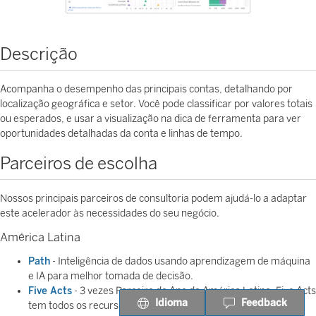
Descrição
Acompanha o desempenho das principais contas, detalhando por
localização geográfica e setor. Você pode classificar por valores totais
ou esperados, e usar a visualização na dica de ferramenta para ver
oportunidades detalhadas da conta e linhas de tempo.
Parceiros de escolha
Nossos principais parceiros de consultoria podem ajudá-lo a adaptar
este acelerador às necessidades do seu negócio.
América Latina
Path
- Inteligência de dados usando aprendizagem de máquina
e IA para melhor tomada de decisão.
Five Acts
- 3 vezes Parceiro do Ano da América Latina, Five Acts
Idioma
Feedback
tem todos os recursos para entregar a melhor solução de