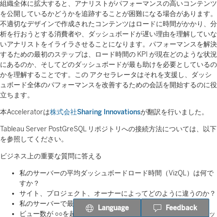
組織全体に拡大すると、アナリストがパフォーマンスの高いコンテンツ
を公開しているかどうかを追跡することが困難になる場合があります。
不適切なデザインで作成されたコンテンツはロードに時間がかかり、分
析を行おうとする消費者や、ダッシュボードが遅い理由を理解していな
いアナリストをイライラさせることになります。パフォーマンスを解決
するための最初のステップは、ロード時間の KPI が現在どのような状況
にあるのか、そしてどのダッシュボードが最も助けを必要としているの
かを理解することです。この アクセラレータはそれを支援し、ダッシ
ュボード全体のパフォーマンスを改善するための会話を開始するのに役
立ちます。
本Acceleratorは
株式会社Sharing Innovations
が翻訳を行いました。
Tableau Server PostGreSQL リポジトリへの接続方法については、以下
を参照してください。
ビジネス上の重要な質問に答える
私のサーバーの平均ダッシュボードロード時間（VizQL）は何で
すか？
サイト、プロジェクト、オーナーによってどのように違うのか？
私のサーバーで最も遅いダッシュボードは何ですか？
Language
Feedback
ビュー数が ○○を超え、平均読み込み時間が ○○秒 以上かかるダッ