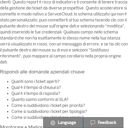
clienti. Questo report è ricco di indicatori e ti consente di tenere traccia
della gestione dei ticket da diverse prospettive. Questo acceleratore si
connette in modo nativo a ServiceCloud; lo schema utilizzato qui non è
stato personalizzato; puoi connetterti al tuo schema facendo clic con il
pulsante destro del mouse sull'origine dati e selezionando "modifica",
quindi inserendo le tue credenziali. Qualsiasi campo nello schema
standard che non ha esattamente lo stesso nome nella tua istanza
verrà visualizzato in rosso, con un messaggio di errore, e se fai clic con
il pulsante destro del mouse su di essi e selezioni "Sostituisci
riferimenti", puoi mappare al campo corollario nella propria origine
dati.
Rispondi alle domande aziendali chiave
Quanti sono i ticket aperti?
Qual è il tempo di chiusura?
Qual è il tempo di risposta?
Quanto siamo conformi al SLA?
Come si suddividono i ticket per priorità?
Come si suddividono i ticket per tipologia?
Come si suddividono i ticket per canale?
Language
Feedback
Monitorare e Migliorare i KPI