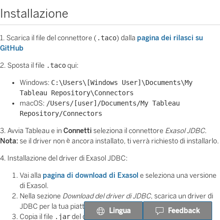
Installazione
1. Scarica il file del connettore (
.taco
) dalla
pagina dei rilasci su
GitHub
2. Sposta il file
.taco
qui:
Windows:
C:\Users\[Windows User]\Documents\My
Tableau Repository\Connectors
macOS:
/Users/[user]/Documents/My Tableau
Repository/Connectors
3. Avvia Tableau e in
Connetti
seleziona il connettore
Exasol JDBC
.
Nota:
se il driver non è ancora installato, ti verrà richiesto di installarlo.
4. Installazione del driver di Exasol JDBC:
Vai alla
pagina di download di Exasol
e seleziona una versione
di Exasol.
Nella sezione
Download del driver di JDBC
, scarica un driver di
JDBC per la tua piattaforma e installalo.
Lingua
Feedback
Copia il file
.jar
del driver JDBC di Exasol nella seguente