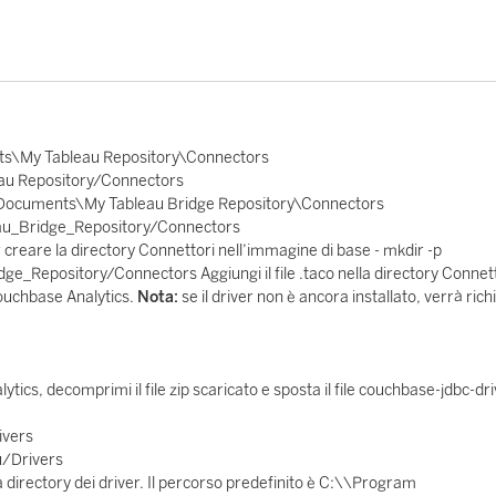
s\My Tableau Repository\Connectors
u Repository/Connectors
Documents\My Tableau Bridge Repository\Connectors
au_Bridge_Repository/Connectors
creare la directory Connettori nell’immagine di base - mkdir -p
epository/Connectors Aggiungi il file .taco nella directory Connett
ouchbase Analytics.
Nota:
se il driver non è ancora installato, verrà rich
ytics, decomprimi il file zip scaricato e sposta il file couchbase-jdbc-dri
ivers
u/Drivers
a directory dei driver. Il percorso predefinito è C:\\Program