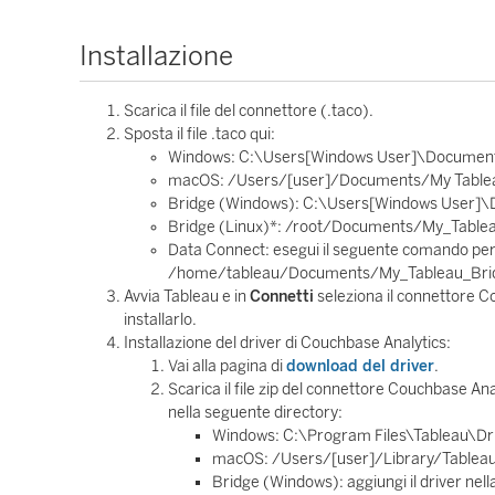
Installazione
Scarica il file del connettore (.taco).
Sposta il file .taco qui:
Windows: C:\Users[Windows User]\Document
macOS: /Users/[user]/Documents/My Tablea
Bridge (Windows): C:\Users[Windows User]\
Bridge (Linux)*: /root/Documents/My_Table
Data Connect: esegui il seguente comando per 
/home/tableau/Documents/My_Tableau_Bridge_R
Avvia Tableau e in
Connetti
seleziona il connettore C
installarlo.
Installazione del driver di Couchbase Analytics:
Vai alla pagina di
download del driver
.
Scarica il file zip del connettore Couchbase Anal
nella seguente directory:
Windows: C:\Program Files\Tableau\Dr
macOS: /Users/[user]/Library/Tablea
Bridge (Windows): aggiungi il driver nell