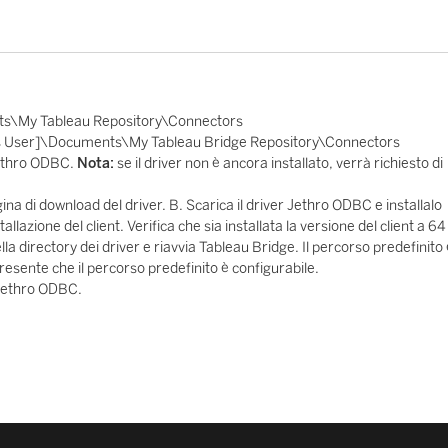
s\My Tableau Repository\Connectors
s User]\Documents\My Tableau Bridge Repository\Connectors
Jethro ODBC.
Nota:
se il driver non è ancora installato, verrà richiesto di
gina di download del driver. B. Scarica il driver Jethro ODBC e installalo
llazione del client. Verifica che sia installata la versione del client a 64 
la directory dei driver e riavvia Tableau Bridge. Il percorso predefinito 
sente che il percorso predefinito è configurabile.
e Jethro ODBC.