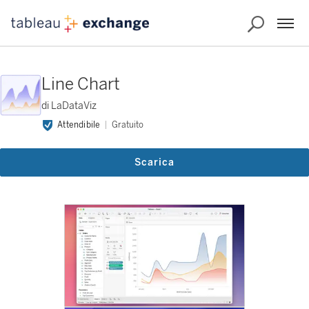
Line Chart
di LaDataViz
Attendibile
Gratuito
Scarica