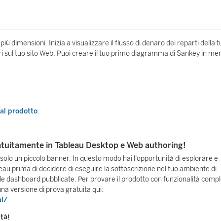
iù dimensioni. Inizia a visualizzare il flusso di denaro dei reparti della 
ori sul tuo sito Web. Puoi creare il tuo primo diagramma di Sankey in me
 al prodotto
.
ratuitamente in Tableau Desktop e Web authoring!
o un piccolo banner. In questo modo hai l’opportunità di esplorare e
leau prima di decidere di eseguire la sottoscrizione nel tuo ambiente di
le dashboard pubblicate. Per provare il prodotto con funzionalità comp
na versione di prova gratuita qui:
al/
ità!